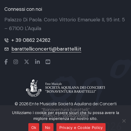
Connessi con noi
Palazzo Di Paola. Corso Vittorio Emanuele II, 95 int. 5
– 67100 L'Aquila
+ 39 0862 24262
barattelliconcerti@barattelli.it
© 2026 Ente Musicale Società Aquilana dei Concerti
"Bonaventura Barattelli"
Utilizziamo i cookie per essere sicuri che tu possa avere la
P.IVA/C.F.: 00082030669
migliore esperienza sul nostro sito.
Ok
No
Privacy e Cookie Policy