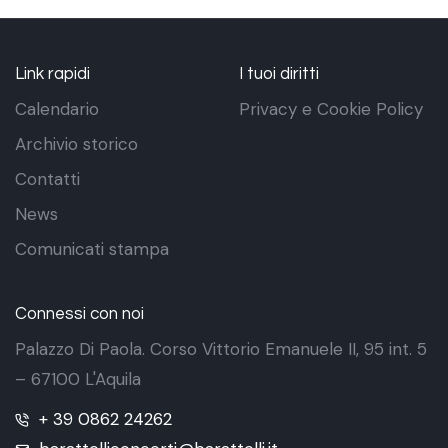
Link rapidi
I tuoi diritti
Calendario
Privacy e Cookie Policy
Archivio storico
Contatti
News
Comunicati stampa
Connessi con noi
Palazzo Di Paola. Corso Vittorio Emanuele II, 95 int. 5
– 67100 L'Aquila
+ 39 0862 24262