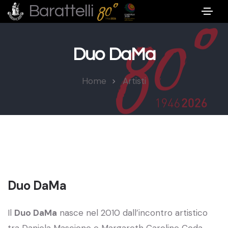
Barattelli
Duo DaMa
Home
Artisti
Duo DaMa
Il
Duo DaMa
nasce nel 2010 dall’incontro artistico
tra Daniela Mascione e Margareth Caroline Coda,