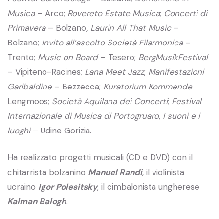
Musica
– Arco;
Rovereto Estate Musica
;
Concerti di
Primavera
– Bolzano
; Laurin All That Music
–
Bolzano;
Invito all’ascolto
Società Filarmonica
–
Trento;
Music on Board
– Tesero;
BergMusikFestival
– Vipiteno-Racines;
Lana Meet Jazz
;
Manifestazioni
Garibaldine
– Bezzecca;
Kuratorium Kommende
Lengmoos;
Società Aquilana dei Concerti
;
Festival
Internazionale di Musica di Portogruaro
,
I suoni e i
luoghi
– Udine Gorizia.
Ha realizzato progetti musicali (CD e DVD) con il
chitarrista bolzanino
Manuel Randi
, il violinista
ucraino
Igor Polesitsky
, il cimbalonista ungherese
Kalman Balogh
.