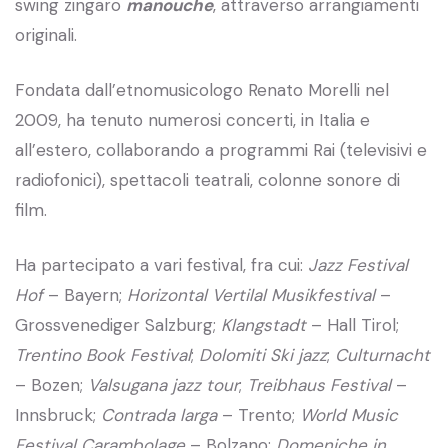
swing zingaro
manouche
, attraverso arrangiamenti
originali.
Fondata dall’etnomusicologo Renato Morelli nel
2009, ha tenuto numerosi concerti, in Italia e
all’estero, collaborando a programmi Rai (televisivi e
radiofonici), spettacoli teatrali, colonne sonore di
film.
Ha partecipato a vari festival, fra cui:
Jazz Festival
Hof
– Bayern;
Horizontal Vertilal Musikfestival
–
Grossvenediger Salzburg;
Klangstadt
– Hall Tirol;
Trentino Book Festival
;
Dolomiti Ski jazz
;
Culturnacht
– Bozen;
Valsugana jazz tour
;
Treibhaus Festival
–
Innsbruck;
Contrada larga
– Trento;
World Music
Festival
Carambolage
– Bolzano;
Domeniche in