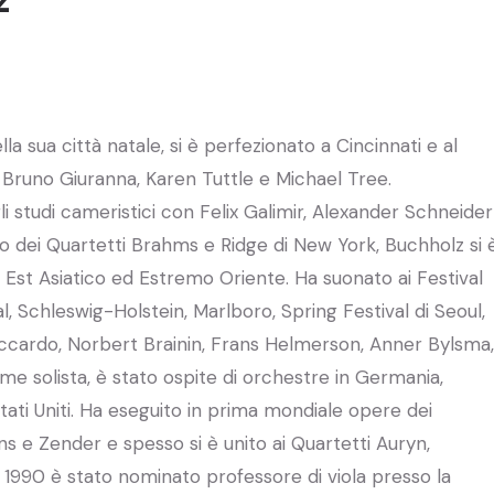
a sua città natale, si è perfezionato a Cincinnati e al
n Bruno Giuranna, Karen Tuttle e Michael Tree.
i studi cameristici con Felix Galimir, Alexander Schneider
 dei Quartetti Brahms e Ridge di New York, Buchholz si 
 Est Asiatico ed Estremo Oriente. Ha suonato ai Festival
l, Schleswig-Holstein, Marlboro, Spring Festival di Seoul,
 Accardo, Norbert Brainin, Frans Helmerson, Anner Bylsma,
e solista, è stato ospite di orchestre in Germania,
 Stati Uniti. Ha eseguito in prima mondiale opere dei
s e Zender e spesso si è unito ai Quartetti Auryn,
 1990 è stato nominato professore di viola presso la