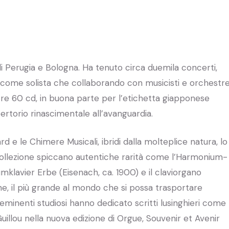
i Perugia e Bologna. Ha tenuto circa duemila concerti,
a come solista che collaborando con musicisti e orchestr
ltre 60 cd, in buona parte per l’etichetta giapponese
rtorio rinascimentale all’avanguardia.
d e le Chimere Musicali, ibridi dalla molteplice natura, lo
collezione spiccano autentiche rarità come l’Harmonium-
mklavier Erbe (Eisenach, ca. 1900) e il claviorgano
ne, il più grande al mondo che si possa trasportare
inenti studiosi hanno dedicato scritti lusinghieri come
Guillou nella nuova edizione di Orgue, Souvenir et Avenir