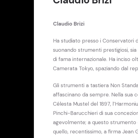
Claudio Brizi
Ha studiato presso i Conservatori d
suonando strumenti prestigiosi, si
di fama internazionale. Ha inciso o
Camerata Tokyo, spaziando dal repe
Gli strumenti a tastiera Non Standar
affascinano da sempre. Nella sua 
Célesta Mustel del 1897, l’Harmoniu
Pinchi-Barucchieri di sua concezio
agevolmente; a questo strumento em
quello, recentissimo, a firma Jean 