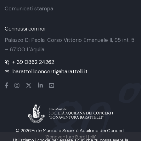
Comunicati stampa
Connessi con noi
Palazzo Di Paola. Corso Vittorio Emanuele II, 95 int. 5
– 67100 L'Aquila
+ 39 0862 24262
barattelliconcerti@barattelli.it
© 2026 Ente Musicale Società Aquilana dei Concerti
"Bonaventura Barattelli"
Utilizziamo i cookie per essere sicuri che tu possa avere la