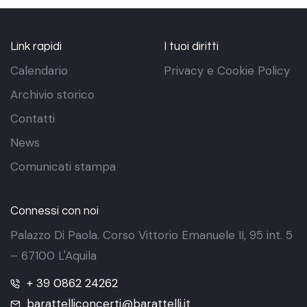
Link rapidi
I tuoi diritti
Calendario
Privacy e Cookie Policy
Archivio storico
Contatti
News
Comunicati stampa
Connessi con noi
Palazzo Di Paola. Corso Vittorio Emanuele II, 95 int. 5
– 67100 L'Aquila
+ 39 0862 24262
barattelliconcerti@barattelli.it