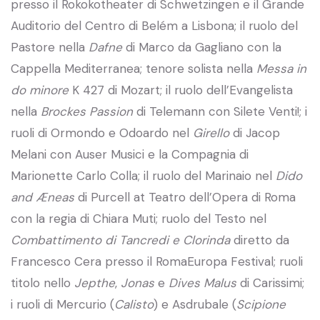
presso il Rokokotheater di Schwetzingen e il Grande
Auditorio del Centro di Belém a Lisbona; il ruolo del
Pastore nella
Dafne
di Marco da Gagliano con la
Cappella Mediterranea; tenore solista nella
Messa in
do minore
K 427 di Mozart; il ruolo dell’Evangelista
nella
Brockes Passion
di Telemann con Silete Venti!; i
ruoli di Ormondo e Odoardo nel
Girello
di Jacop
Melani con Auser Musici e la Compagnia di
Marionette Carlo Colla; il ruolo del Marinaio nel
Dido
and Æneas
di Purcell at Teatro dell’Opera di Roma
con la regia di Chiara Muti; ruolo del Testo nel
Combattimento di Tancredi e Clorinda
diretto da
Francesco Cera presso il RomaEuropa Festival; ruoli
titolo nello
Jepthe
,
Jonas
e
Dives Malus
di Carissimi;
i ruoli di Mercurio (
Calisto
) e Asdrubale (
Scipione