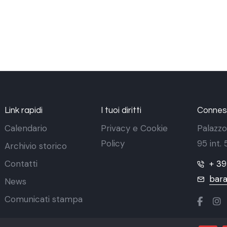
Link rapidi
I tuoi diritti
Conness
Calendario
Privacy e Cookie
Palazzo
Policy
95 int.
Archivio storico
Contatti
+ 3
bara
News
Comunicati stampa