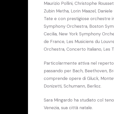
Maurizio Pollini, Christophe Rousset
Zubin Metha, Lorin Maazel, Daniele
Tate e con prestigiose orchestre in
Symphony Orchestra, Boston Symp
Cecilia, New York Symphony Orche
de France, Les Musiciens du Louvr
Orchestra, Concerto Italiano, Les T
Particolarmente attiva nel repertor
passando per Bach, Beethoven, Brah
comprende opere di Gluck, Monteverdi
Donizetti, Schumann, Berlioz.
Sara Mingardo ha studiato col teno
Venezia, sua città natale.