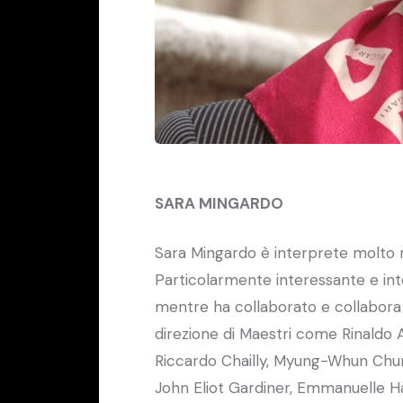
SARA MINGARDO
Sara Mingardo è interprete molto r
Particolarmente interessante e int
mentre ha collaborato e collabora
direzione di Maestri come Rinaldo A
Riccardo Chailly, Myung-Whun Chung,
John Eliot Gardiner, Emmanuelle Hà