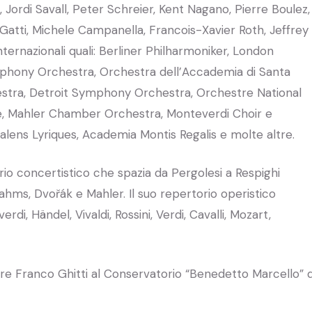
, Jordi Savall, Peter Schreier, Kent Nagano, Pierre Boulez,
 Gatti, Michele Campanella, Francois-Xavier Roth, Jeffrey
ternazionali quali: Berliner Philharmoniker, London
hony Orchestra, Orchestra dell’Accademia di Santa
stra, Detroit Symphony Orchestra, Orchestre National
e, Mahler Chamber Orchestra, Monteverdi Choir e
alens Lyriques, Academia Montis Regalis e molte altre.
io concertistico che spazia da Pergolesi a Respighi
ms, Dvořák e Mahler. Il suo repertorio operistico
, Händel, Vivaldi, Rossini, Verdi, Cavalli, Mozart,
re Franco Ghitti al Conservatorio “Benedetto Marcello” d