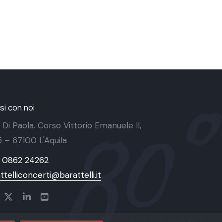
i con noi
 Di Paola. Corso Vittorio Emanuele II,
 5 – 67100 L'Aquila
9 0862 24262
ttelliconcerti@barattelli.it