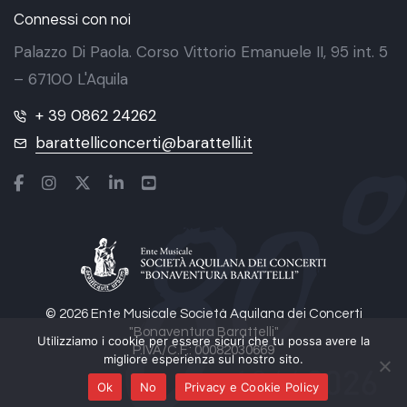
Connessi con noi
Palazzo Di Paola. Corso Vittorio Emanuele II, 95 int. 5
– 67100 L'Aquila
+ 39 0862 24262
barattelliconcerti@barattelli.it
© 2026 Ente Musicale Società Aquilana dei Concerti
"Bonaventura Barattelli"
Utilizziamo i cookie per essere sicuri che tu possa avere la
P.IVA/C.F.: 00082030669
migliore esperienza sul nostro sito.
Ok
No
Privacy e Cookie Policy