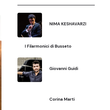
NIMA KESHAVARZI
I Filarmonici di Busseto
Giovanni Guidi
Corina Marti