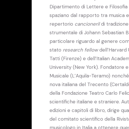
Dipartimento di Lettere e Filosofia d
spaziano dal rapporto tra musica e 
repertorio
cancioneril
di tradizion
strumentale di Johann Sebastian Ba
particolare riguardo al genere com
stato
research fellow
dell’Harvard 
Tatti (Firenze) e dell’Italian Acad
University (New York). Fondatore e 
Musicale (L’Aquila-Teramo) nonché 
nova italiana del Trecento (Certald
della Fondazione Teatro Carlo Feli
scientifiche italiane e straniere. A
edizioni e capitoli di libro, dirige
del comitato scientifico della Rivi
musicologo in Italia a ottenere q