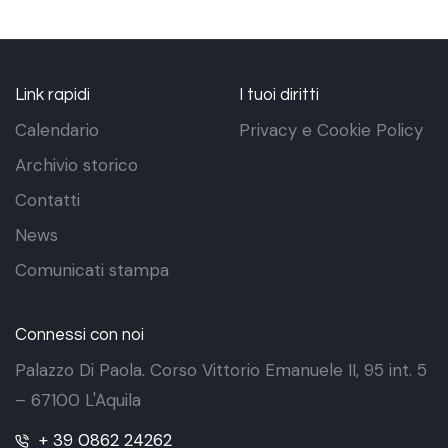
Link rapidi
I tuoi diritti
Calendario
Privacy e Cookie Policy
Archivio storico
Contatti
News
Comunicati stampa
Connessi con noi
Palazzo Di Paola. Corso Vittorio Emanuele II, 95 int. 5
– 67100 L'Aquila
+ 39 0862 24262