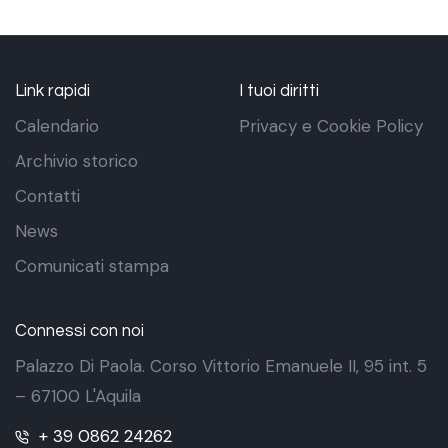
Link rapidi
I tuoi diritti
Calendario
Privacy e Cookie Policy
Archivio storico
Contatti
News
Comunicati stampa
Connessi con noi
Palazzo Di Paola. Corso Vittorio Emanuele II, 95 int. 5
– 67100 L'Aquila
+ 39 0862 24262