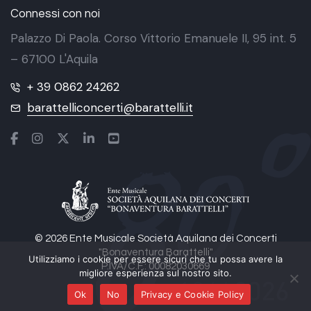
Connessi con noi
Palazzo Di Paola. Corso Vittorio Emanuele II, 95 int. 5
– 67100 L'Aquila
+ 39 0862 24262
barattelliconcerti@barattelli.it
© 2026 Ente Musicale Società Aquilana dei Concerti
"Bonaventura Barattelli"
Utilizziamo i cookie per essere sicuri che tu possa avere la
P.IVA/C.F.: 00082030669
migliore esperienza sul nostro sito.
Ok
No
Privacy e Cookie Policy