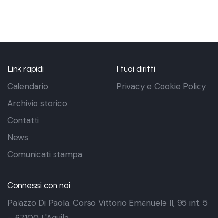
Link rapidi
I tuoi diritti
Calendario
Privacy e Cookie Policy
Archivio storico
Contatti
News
Comunicati stampa
Connessi con noi
Palazzo Di Paola. Corso Vittorio Emanuele II, 95 int. 5
– 67100 L'Aquila