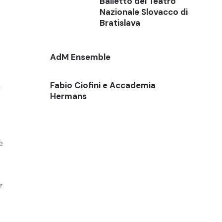
Balletto del Teatro
Nazionale Slovacco di
Bratislava
AdM Ensemble
Fabio Ciofini e Accademia
à
Hermans
e
z