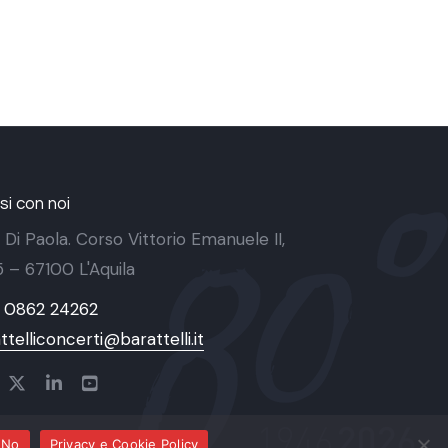
i con noi
 Di Paola. Corso Vittorio Emanuele II,
 5 – 67100 L'Aquila
9 0862 24262
ttelliconcerti@barattelli.it
No
Privacy e Cookie Policy