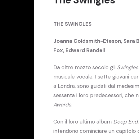
THE SWINGLES
Joanna Goldsmith-Eteson,
Sara 
Fox,
Edward Randell
Da oltre mezzo secolo gli
Swingles
musicale vocale. I sette giovani c
a Londra, sono guidati dal medesimo
sessanta i loro predecessori, che n
Awards
.
Con il loro ultimo album
Deep End
intendono cominciare un capitolo de