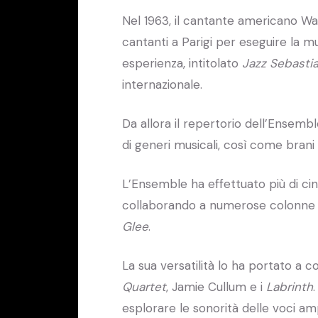
Nel 1963, il cantante americano Wa
cantanti a Parigi per eseguire la m
esperienza, intitolato
Jazz Sebasti
internazionale.
Da allora il repertorio dell’Ensemb
di generi musicali, così come bran
L’Ensemble ha effettuato più di ci
collaborando a numerose colonne son
Glee
.
La sua versatilità lo ha portato a co
Quartet
, Jamie Cullum e i
Labrinth
esplorare le sonorità delle voci am