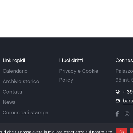
Link rapidi
I tuoi diritti
Conness
Calendario
Privacy e Cookie
Palazzo
Policy
95 int.
Archivio storico
Contatti
+ 3
bara
News
Comunicati stampa
curi che tu possa avere la migliore esperienza sul nostro sito.
Ok