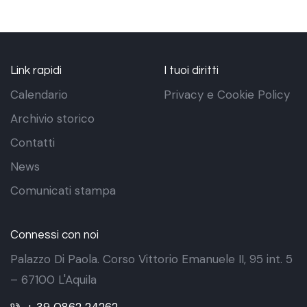
Link rapidi
I tuoi diritti
Calendario
Privacy e Cookie Policy
Archivio storico
Contatti
News
Comunicati stampa
Connessi con noi
Palazzo Di Paola. Corso Vittorio Emanuele II, 95 int. 5
– 67100 L'Aquila