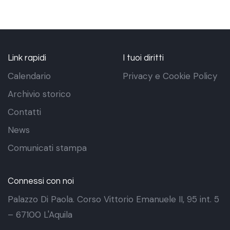
Link rapidi
I tuoi diritti
Calendario
Privacy e Cookie Policy
Archivio storico
Contatti
News
Comunicati stampa
Connessi con noi
Palazzo Di Paola. Corso Vittorio Emanuele II, 95 int. 5
– 67100 L'Aquila