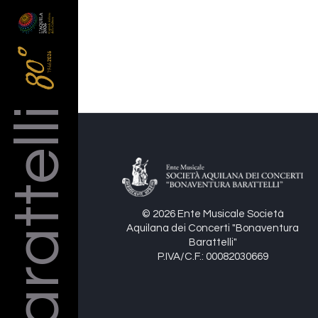
Barattelli
© 2026 Ente Musicale Società
Aquilana dei Concerti "Bonaventura
Barattelli"
P.IVA/C.F.: 00082030669