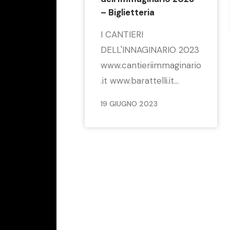
– Biglietteria
I CANTIERI
DELL'INNAGINARIO 2023
www.cantieriimmaginario
.it www.barattelli.it...
19 GIUGNO 2023