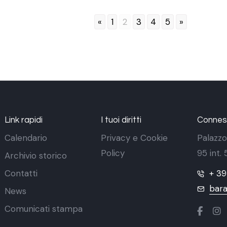
«
1
2
3
4
5
»
Link rapidi
I tuoi diritti
Conness
Calendario
Privacy e Cookie
Palazzo
Policy
95 int.
Archivio storico
Contatti
+ 3
bara
News
Comunicati stampa