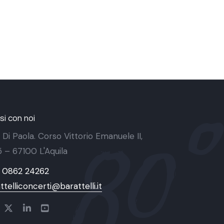
i con noi
 Di Paola. Corso Vittorio Emanuele II,
 5 – 67100 L'Aquila
9 0862 24262
ttelliconcerti@barattelli.it