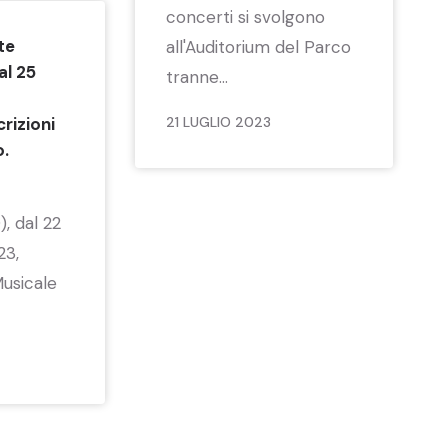
concerti si svolgono
te
all'Auditorium del Parco
al 25
tranne...
rizioni
21 LUGLIO 2023
o.
, dal 22
23,
Musicale