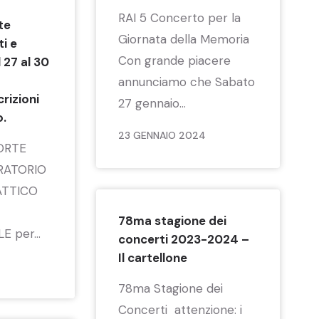
RAI 5 Concerto per la
te
Giornata della Memoria
ti e
Con grande piacere
 27 al 30
annunciamo che Sabato
rizioni
27 gennaio...
o.
23 GENNAIO 2024
ORTE
RATORIO
ATTICO
78ma stagione dei
 per...
concerti 2023-2024 –
Il cartellone
78ma Stagione dei
Concerti attenzione: i