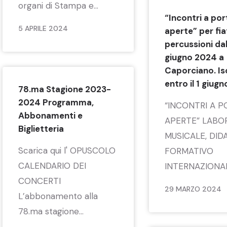
organi di Stampa e...
“Incontri a por
5 APRILE 2024
aperte” per fia
percussioni dal
giugno 2024 a
Caporciano. Isc
entro il 1 giugn
78.ma Stagione 2023-
2024 Programma,
“INCONTRI A P
Abbonamenti e
APERTE” LABO
Biglietteria
MUSICALE, DID
Scarica qui l' OPUSCOLO
FORMATIVO
CALENDARIO DEI
INTERNAZIONALE
CONCERTI
29 MARZO 2024
L’abbonamento alla
78.ma stagione...