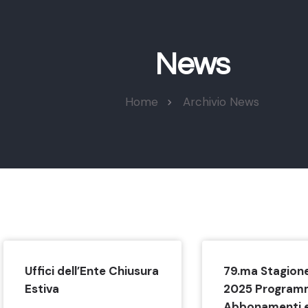
News
Home
Archivio News
Uffici dell’Ente Chiusura
79.ma Stagion
Estiva
2025 Program
Abbonamenti 