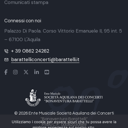
Comunicati stampa
Connessi con noi
Palazzo Di Paola. Corso Vittorio Emanuele II, 95 int. 5
– 67100 L'Aquila
+ 39 0862 24262
barattelliconcerti@barattelli.it
© 2026 Ente Musicale Società Aquilana dei Concerti
"Bonaventura Barattelli"
Utilizziamo i cookie per essere sicuri che tu possa avere la
P.IVA/C.F.: 00082030669
migliore esperienza sul nostro sito.