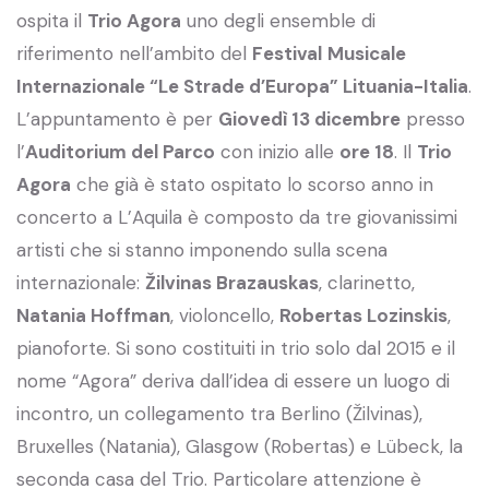
ospita il
Trio Agora
uno degli ensemble di
riferimento nell’ambito del
Festival
Musicale
Internazionale “Le Strade d’Europa” Lituania-Italia
.
L’appuntamento è per
Giovedì 13 dicembre
presso
l’
Auditorium del Parco
con inizio alle
ore 18
. Il
Trio
Agora
che già è stato ospitato lo scorso anno in
concerto a L’Aquila è composto da tre giovanissimi
artisti che si stanno imponendo sulla scena
internazionale:
Žilvinas Brazauskas
, clarinetto,
Natania Hoffman
, violoncello,
Robertas Lozinskis
,
pianoforte. Si sono costituiti in trio solo dal 2015 e il
nome “Agora” deriva dall’idea di essere un luogo di
incontro, un collegamento tra Berlino (Žilvinas),
Bruxelles (Natania), Glasgow (Robertas) e Lübeck, la
seconda casa del Trio. Particolare attenzione è