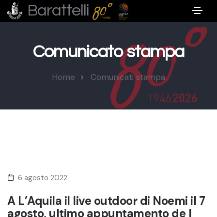
Barattelli
Comunicato stampa
Home
Comunicati stampa
6 agosto 2022
A L’Aquila il live outdoor di Noemi il 7
agosto, ultimo appuntamento de I