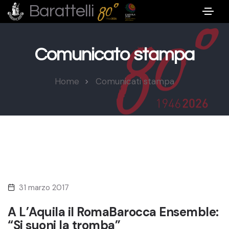
Barattelli
Comunicato stampa
Home
Comunicati stampa
31 marzo 2017
A L’Aquila il RomaBarocca Ensemble:
“Si suoni la tromba”