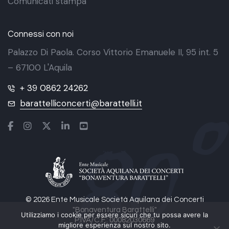
Comunicati stampa
Connessi con noi
Palazzo Di Paola. Corso Vittorio Emanuele II, 95 int. 5
– 67100 L'Aquila
+ 39 0862 24262
barattelliconcerti@barattelli.it
© 2026 Ente Musicale Società Aquilana dei Concerti
"Bonaventura Barattelli"
Utilizziamo i cookie per essere sicuri che tu possa avere la
P.IVA/C.F.: 00082030669
migliore esperienza sul nostro sito.