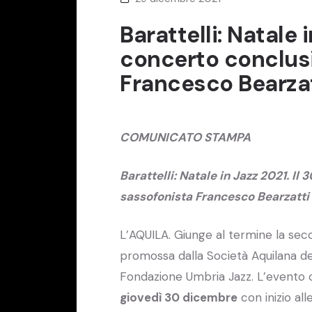
Barattelli: Natale 
concerto conclusi
Francesco Bearzatt
COMUNICATO STAMPA
Barattelli: Natale in Jazz 2021. I
sassofonista Francesco Bearzatti e
L’AQUILA. Giunge al termine la sec
promossa dalla Società Aquilana dei
Fondazione Umbria Jazz. L’evento 
giovedì 30 dicembre
con inizio all