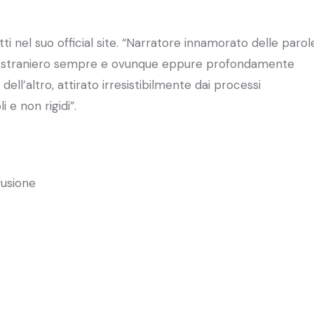
i nel suo official site. “Narratore innamorato delle parol
ni, straniero sempre e ovunque eppure profondamente
 dell’altro, attirato irresistibilmente dai processi
i e non rigidi”.
fusione