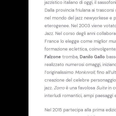
jazzistico italiano di oggi, il sassof
Dalla provincia friulana ai trascor
nel mondo del jazz newyorkese e po
eterogenee. Nel 2003 viene votato 
Jazz. Nel corso degli anni collabora
France lo elegge come miglior mus
formazione eclettica, coinvolgente,
Falzone
tromba
,
Danilo Gallo
basso
realizzato numerosi omaggi, inizia
l’originalissimo
Monknroll
, fino all’
creazione del celebre personaggio
jazz.
Zorro
è una favolosa
Suite
in c
interludi romantici, ampi paesaggi
Nel 2015 partecipa alla prima edizio