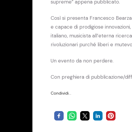
supreme” appena pubblicato.
Così si presenta Francesco Bearzatt
e capace di prodigiose innovazio
italiano, musicista all’eterna ricerca
rivoluzionari purché liberi e mutevol
Un evento da non perdere.
Con preghiera di pubblicazione/dif
Condividi…