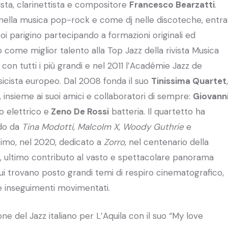
onista, clarinettista e compositore
Francesco Bearzatti
.
si nella musica pop-rock e come dj nelle discoteche, entra
i parigino partecipando a formazioni originali ed
come miglior talento alla Top Jazz della rivista Musica
 con tutti i più grandi e nel 2011 l’Académie Jazz de
icista europeo. Dal 2008 fonda il suo
Tinissima Quartet
,
 insieme ai suoi amici e collaboratori di sempre:
Giovann
 elettrico e
Zeno De Rossi
batteria. Il quartetto ha
ndo da
Tina Modotti
,
Malcolm X
,
Woody Guthrie
e
ultimo, nel 2020, dedicato a
Zorro
, nel centenario della
, ultimo contributo al vasto e spettacolare panorama
ui trovano posto grandi temi di respiro cinematografico,
 e inseguimenti movimentati.
ne del Jazz italiano per L’Aquila con il suo “My love