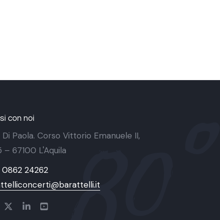
i con noi
 Di Paola. Corso Vittorio Emanuele II,
 5 – 67100 L'Aquila
9 0862 24262
ttelliconcerti@barattelli.it