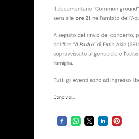
Il documentario “Common ground” di
sera alle
ore 21
nell’ambito dell’Aqui
A seguito del rinvio del concerto, 
del film “
Il Padre
” di Fatih Akin (2
sopravvissuto al genocidio e l’odis
famiglia.
Tutti gli eventi sono ad ingresso lib
Condividi…