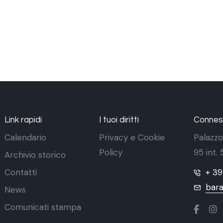
Link rapidi
I tuoi diritti
Conness
Calendario
Privacy e Cookie
Palazzo
Policy
95 int.
Archivio storico
Contatti
+ 3
bara
News
Comunicati stampa