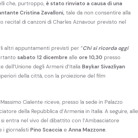
elli che, purtroppo,
è stato rinviato a causa di una
ntante Cristina Zavalloni,
tale da non consentire alla
o recital di canzoni di Charles Aznavour previsto nel
i altri appuntamenti previsti per “
Chi si ricorda oggi
ertanto
sabato 12 dicembre
alle
ore 10,30
presso
nte dell’Unione degli Armeni d’Italia
Baykar Sivazliyan
periori della città, con la proiezione del film
a Massimo Cialente riceve, presso la sede in Palazzo
iatore della Repubblica d’Armenia in Italia. A seguire, alle
si entra nel vivo del dibattito con l’Ambasciatore
 i giornalisti
Pino Scaccia
e
Anna Mazzone
.