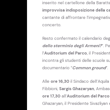
inserito nel cartellone della Baratt
improvvisa indisposizione della ca
cantante di affrontare l’impegnativ
concerto.
Resto confermato il calendario degl
dello sterminio degli Armeni?
”. P
l’
Auditorium del Parco
, il Preside
incontra gli studenti delle scuole su
documentario “
Common ground
”.
Alle
ore 16,30
il Sindaco dell’Aquil
Fibbioni,
Sargis Ghazaryan
, Ambasc
ore 17,30
all’
Auditorium del Parco
Ghazaryan, il Presidente Sivazliyan e