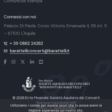
Comunicati stampa
Connessi con noi
Palazzo Di Paola. Corso Vittorio Emanuele II, 95 int. 5
– 67100 L'Aquila
+ 39 0862 24262
barattelliconcerti@barattelli.it
© 2026 Ente Musicale Società Aquilana dei Concerti
"Bonaventura Barattelli"
Utilizziamo i cookie per essere sicuri che tu possa avere la
P.IVA/C.F.: 00082030669
migliore esperienza sul nostro sito.