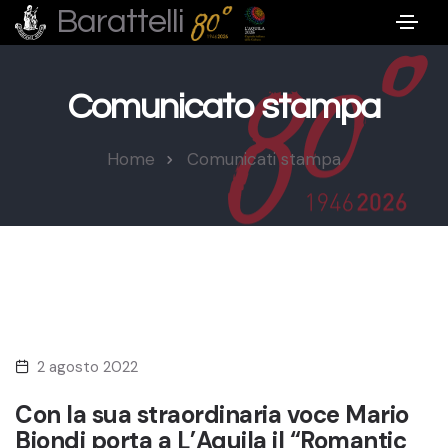
Barattelli
Comunicato stampa
Home
Comunicati stampa
2 agosto 2022
Con la sua straordinaria voce Mario
Biondi porta a L’Aquila il “Romantic