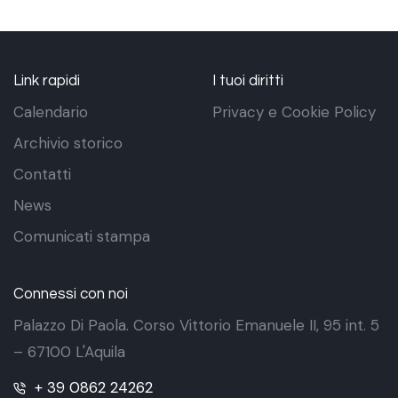
Link rapidi
I tuoi diritti
Calendario
Privacy e Cookie Policy
Archivio storico
Contatti
News
Comunicati stampa
Connessi con noi
Palazzo Di Paola. Corso Vittorio Emanuele II, 95 int. 5
– 67100 L'Aquila
+ 39 0862 24262