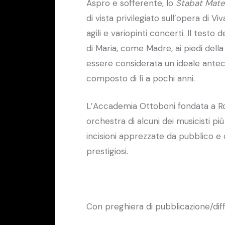
Aspro e sofferente, lo
Stabat Mate
di vista privilegiato sull’opera di V
agili e variopinti concerti. Il test
di Maria, come Madre, ai piedi del
essere considerata un ideale ante
composto di lì a pochi anni.
L’Accademia Ottoboni fondata a Rom
orchestra di alcuni dei musicisti pi
incisioni apprezzate da pubblico e
prestigiosi.
Con preghiera di pubblicazione/dif