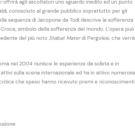
r
offrirà agli ascoltatori uno sguardo inedito ed un punto
ivaldi, conosciuto al grande pubblico soprattutto per gli
o della sequenza di Jacopone da Todi descrive la sofferenza
la Croce, simbolo della sofferenza del mondo. L’opera può
cedente del più noto
Stabat Mater
di Pergolesi, che verrà
a nel 2004 riunisce le esperienze da solista e in
ù attivi sulla scena internazionale ed ha in attivo numeros
 critica che speso hanno ricevuto premi e riconoscimenti
fusione