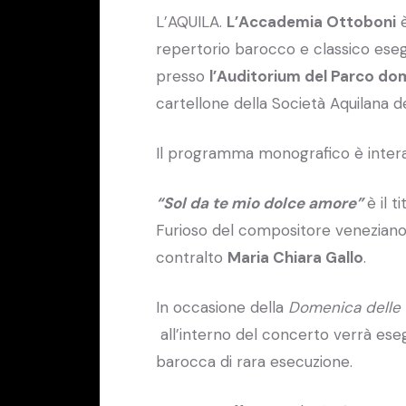
L’AQUILA.
L’Accademia Ottoboni
è
repertorio barocco e classico esegu
presso
l’Auditorium del Parco do
cartellone della Società Aquilana dei
Il programma monografico è inte
“Sol da te mio dolce amore”
è il 
Furioso del compositore veneziano.
contralto
Maria Chiara Gallo
.
In occasione della
Domenica delle
all’interno del concerto verrà ese
barocca di rara esecuzione.