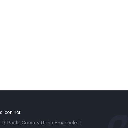
i con noi
 Di Paola. Corso Vittorio Emanuele II,