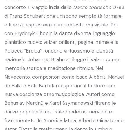
concerto. Il viaggio inizia dalle
Danze tedesche
D783
di Franz Schubert che uniscono semplicità formale
e finezza espressiva in un contesto conviviale. Poi
con Fryderyk Chopin la danza diventa linguaggio
pianistico nuovo: valzer brillanti, pagine intime e la
Polacca “Eroica” fondono virtuosismo e identità
nazionale. Johannes Brahms rilegge il valzer come
memoria storica e meditazione ritmica. Nel
Novecento, compositori come Isaac Albéniz, Manuel
de Falla e Béla Bartók recuperano il folklore con
nuova coscienza etnomusicologica. Autori come
Bohuslav Martinů e Karol Szymanowski filtrano le
danze popolari in uno stile moderno, nervoso e
frammentato. In America latina, Alberto Ginastera e
Astor Piazzolla trasformano la danza in simbolo