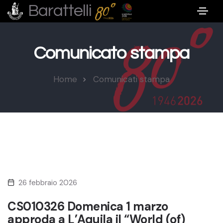
Barattelli
Comunicato stampa
Home
Comunicati stampa
26 febbraio 2026
CS010326 Domenica 1 marzo
approda a L’Aquila il “World (of)