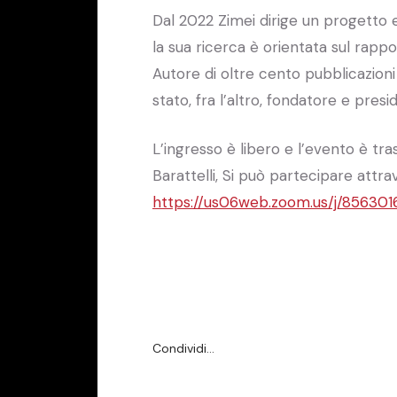
Dal 2022 Zimei dirige un progetto
la sua ricerca è orientata sul rapp
Autore di oltre cento pubblicazioni f
stato, fra l’altro, fondatore e presi
L’ingresso è libero e l’evento è tr
Barattelli, Si può partecipare attr
https://us06web.zoom.us/j/856301
Condividi…