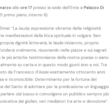
 marzo
alle
ore 17
presso la sede dell’Ente a
Palazzo Di
5 primo piano, interno 6).
Zimei: “La
lauda
, espressione vibrante della religiosità
e manifestazioni della lirica spirituale in volgare. Ben
ropria dignità letteraria, le laude iniziarono, proprio
ffondersi oralmente, risuonando nelle piazze e sui sagrati
 le più antiche testimonianze della nostra poesia ci siano 
ntalmente su carta e in questo modo giunti sino a noi. Tra
to da Francesco d’Assisi esattamente ottocento anni
sa e riconoscibile. Determinante per la fortuna del
dea del Santo di adottare per la predicazione un linguaggi
 parlare
dal basso
e coinvolgere un pubblico sempre più
nicativa dei giullari, veri mediatori tra arte e devozione”.