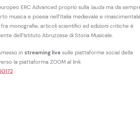
 europeo ERC Advanced proprio sulla
lauda
ma da sempr
orto musica e poesia nell’Italia medievale e rinascimentale
ra monografie, articoli scientifici ed edizioni critiche è
dente dell’Istituto Abruzzese di Storia Musicale.
asmesso in
streaming live
sulle piattaforme social della
averso la piattaforma ZOOM al link
60172