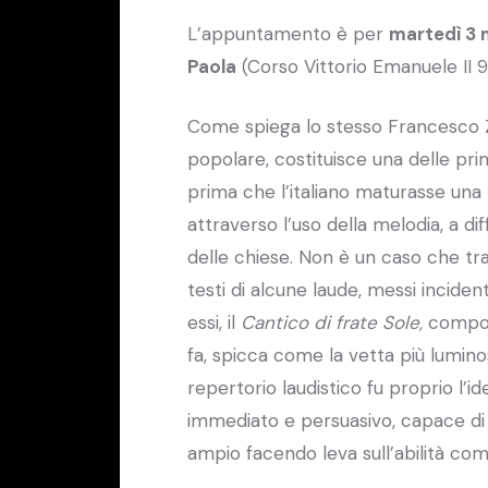
L’appuntamento è per
martedì 3
Paola
(Corso Vittorio Emanuele II 9
Come spiega lo stesso Francesco 
popolare, costituisce una delle prim
prima che l’italiano maturasse una p
attraverso l’uso della melodia, a di
delle chiese. Non è un caso che tra
testi di alcune laude, messi incide
essi, il
Cantico di frate Sole,
compos
fa, spicca come la vetta più lumino
repertorio laudistico fu proprio l’i
immediato e persuasivo, capace di
ampio facendo leva sull’abilità comu