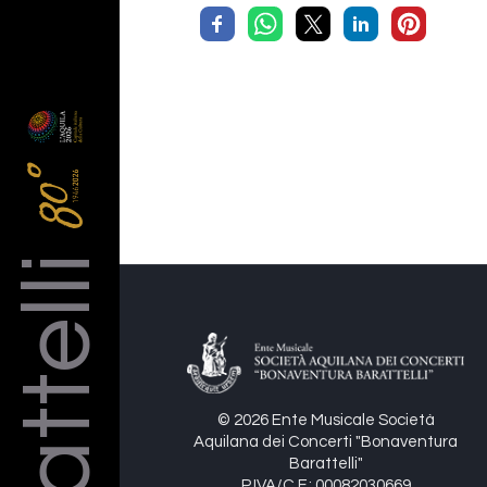
Barattelli
© 2026 Ente Musicale Società
Aquilana dei Concerti "Bonaventura
Barattelli"
P.IVA/C.F.: 00082030669