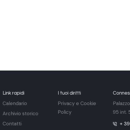
Link rapidi
I tuoi diritti
Conness
Calendario
Privacy e Cookie
Palazzo
Policy
95 int.
Archivio storico
Contatti
+ 3