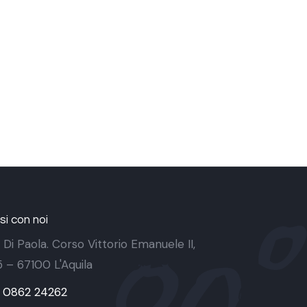
i con noi
 Di Paola. Corso Vittorio Emanuele II,
 5 – 67100 L'Aquila
9 0862 24262