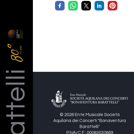
Barattelli
© 2026 Ente Musicale Società
Aquilana dei Concerti "Bonaventura
Barattelli"
P.IVA/C.F.: 00082030669