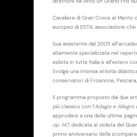
direttore ha vinto un Grand Prix du
Cavaliere di Gran Croce al Merito d
europeo di ESTA, associazione che r
Sua assistente dal 2005 all’accad
altamente specializzata nel reperto
esibita in tutta Italia e all’estero c
Svolge una intensa attività didatti
conservatori di Frosinone, Pescara
Il programma proposto dai due arti
più classico con l’
Adagio e Allegro 
approdare a una delle ultime pagin
op. 147
, dedicata al violista del Qu
primo anniversario della scomparsa 