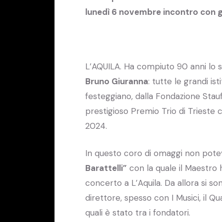
lunedì 6 novembre incontro con gl
L’AQUILA. Ha compiuto 90 anni lo sc
Bruno Giuranna
: tutte le grandi is
festeggiano, dalla Fondazione Stauf
prestigioso Premio Trio di Trieste c
2024.
In questo coro di omaggi non pot
Barattelli”
con la quale il Maestro h
concerto a L’Aquila. Da allora si s
direttore, spesso con I Musici, il Qu
quali è stato tra i fondatori.