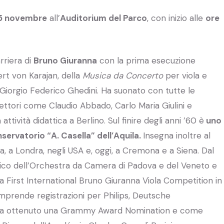
5 novembre
all’
Auditorium del Parco
, con inizio alle
ore
rriera di
Bruno Giuranna
con la prima esecuzione
ert von Karajan, della
Musica da Concerto
per viola e
a Giorgio Federico Ghedini. Ha suonato con tutte le
ettori come Claudio Abbado, Carlo Maria Giulini e
attività didattica a Berlino. Sul finire degli anni ’60 è
uno
servatorio “A. Casella” dell’Aquila.
Insegna inoltre al
, a Londra, negli USA e, oggi, a Cremona e a Siena. Dal
istico dell’Orchestra da Camera di Padova e del Veneto e
la First International Bruno Giuranna Viola Competition in
omprende registrazioni per Philips, Deutsche
ha ottenuto una Grammy Award Nomination e come