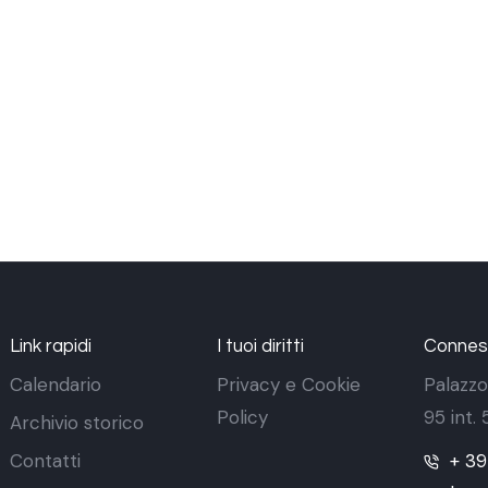
Link rapidi
I tuoi diritti
Conness
Calendario
Privacy e Cookie
Palazzo
Policy
95 int.
Archivio storico
Contatti
+ 3