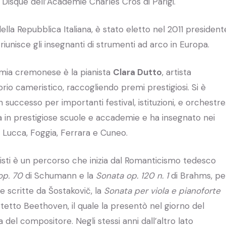
 Disque dell’Académie Charles Cros di Parigi.
ella Repubblica Italiana, è stato eletto nel 2011 president
iunisce gli insegnanti di strumenti ad arco in Europa.
emia cremonese è la pianista
Clara Dutto
, artista
rio cameristico, raccogliendo premi prestigiosi. Si è
on successo per importanti festival, istituzioni, e orchestre
ca in prestigiose scuole e accademie e ha insegnato nei
, Lucca, Foggia, Ferrara e Cuneo.
sti è un percorso che inizia dal Romanticismo tedesco
op. 70
di Schumann e la
Sonata op. 120 n. 1
di Brahms, pe
e scritte da Šostakovič, la
Sonata per viola e pianoforte
artetto Beethoven, il quale la presentò nel giorno del
del compositore. Negli stessi anni dall’altro lato