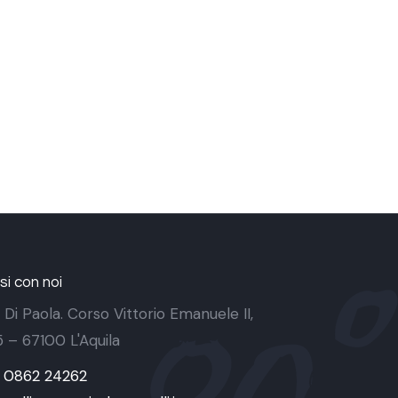
i con noi
 Di Paola. Corso Vittorio Emanuele II,
 5 – 67100 L'Aquila
9 0862 24262