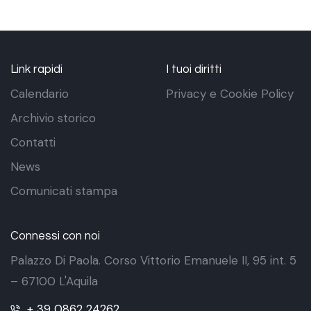
Link rapidi
I tuoi diritti
Calendario
Privacy e Cookie Policy
Archivio storico
Contatti
News
Comunicati stampa
Connessi con noi
Palazzo Di Paola. Corso Vittorio Emanuele II, 95 int. 5
– 67100 L'Aquila
+ 39 0862 24262