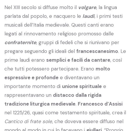
Nel XIII secolo si diffuse molto il
volgare
, la lingua
parlata dal popolo, e nacquero le
laudi
, i primi testi
musicali dell’Italia medievale. Questi canti erano
legati al rinnovamento religioso promosso dalle
confraternite
, gruppi di fedeli che si riunivano per
pregare seguendo gli ideali del
francescanesimo
. Le
prime laudi erano
semplici e facili da cantare
, così
che tutti potessero partecipare. Erano
molto
espressive e profonde
e diventavano un
importante momento di
unione spirituale
e
rappresentavano un
distacco dalla rigida
tradizione liturgica medievale
.
Francesco d’Assisi
nel 1225/26, quasi come testamento spirituale, crea il
Cantico di frate sole
, che doveva essere diffuso nel
mondo al modo in cui lo facevano i
giullari
. “Proprio