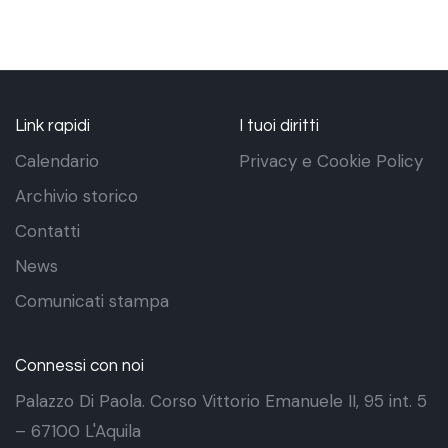
Link rapidi
I tuoi diritti
Calendario
Privacy e Cookie Policy
Archivio storico
Contatti
News
Comunicati stampa
Connessi con noi
Palazzo Di Paola. Corso Vittorio Emanuele II, 95 int. 5
– 67100 L'Aquila