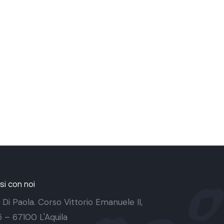
i con noi
 Di Paola. Corso Vittorio Emanuele II,
 5 – 67100 L'Aquila