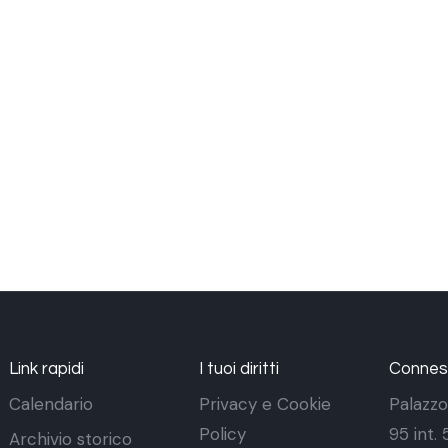
Link rapidi
I tuoi diritti
Conness
Calendario
Privacy e Cookie
Palazzo
Policy
95 int.
Archivio storico