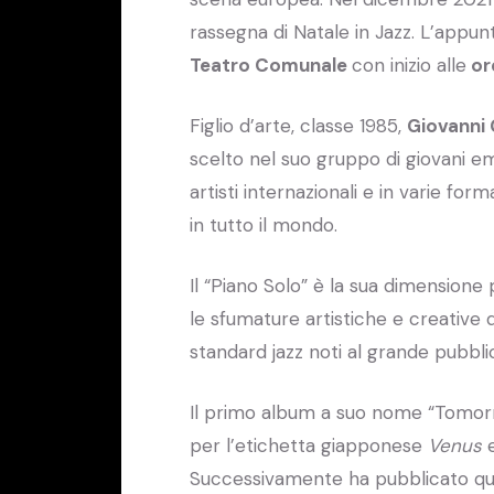
rassegna di Natale in Jazz. L’app
Teatro Comunale
con inizio alle
ore
Figlio d’arte, classe 1985,
Giovanni 
scelto nel suo gruppo di giovani e
artisti internazionali e in varie for
in tutto il mondo.
Il “Piano Solo” è la sua dimensione
le sfumature artistiche e creative d
standard jazz noti al grande pubbli
Il primo album a suo nome “Tomor
per l’etichetta giapponese
Venus
e
Successivamente ha pubblicato qu