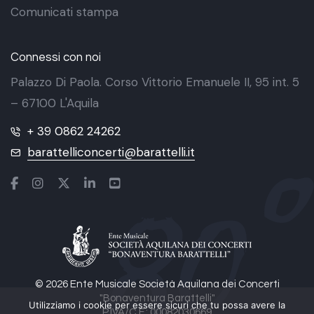
Comunicati stampa
Connessi con noi
Palazzo Di Paola. Corso Vittorio Emanuele II, 95 int. 5
– 67100 L'Aquila
+ 39 0862 24262
barattelliconcerti@barattelli.it
© 2026 Ente Musicale Società Aquilana dei Concerti
"Bonaventura Barattelli"
Utilizziamo i cookie per essere sicuri che tu possa avere la
P.IVA/C.F.: 00082030669