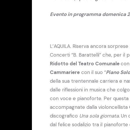
Evento in programma domenica 21 
L’AQUILA. Riserva ancora sorprese 
Concerti “B. Barattelli” che, per 
Ridotto del Teatro Comunale
con 
Cammariere
con il suo “
Piano Sol
della sua trentennale carriera e na
dalle riflessioni in musica che col
con voce e pianoforte. Per questa
accompagnate dalla violoncellista
discografico
Una sola giornata.
Un 
dal felice sodalizio tra il pianofor