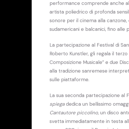
performance comprende anche alcun
artista poliedrico di profonda sensib
sonore per il cinema alla canzone, d
sudamericani e balcanici, fino alle
La partecipazione al Festival di 
Roberto Kunstler, gli regala il terz
Composizione Musicale” e due Dischi
alla tradizione sanremese interpret
sulle piattaforme.
La sua seconda partecipazione al 
spiega
dedica un bellissimo omaggio
Cantautore piccolino
, un disco an
svetta immediatamente in testa alle