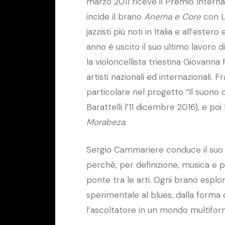
marzo 2011 riceve il Premio Interna
incide il brano
Anema e Core
con Lu
jazzisti più noti in Italia e all’est
anno è uscito il suo ultimo lavoro di 
la violoncellista triestina Giovanna
artisti nazionali ed internazionali. 
particolare nel progetto “Il suono 
Barattelli l’11 dicembre 2016), e p
Morabeza
.
Sergio Cammariere conduce il suo 
perché, per definizione, musica e 
ponte tra le arti. Ogni brano esplo
sperimentale al blues, dalla forma c
l’ascoltatore in un mondo multifo