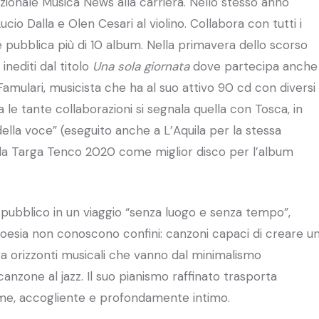
zionale Musica News alla carriera. Nello stesso anno
cio Dalla e Olen Cesari al violino. Collabora con tutti i
ero e pubblica più di 10 album. Nella primavera dello scorso
inediti dal titolo
Una sola giornata
dove partecipa anche
 Famulari, musicista che ha al suo attivo 90 cd con diversi
Fra le tante collaborazioni si segnala quella con Tosca, in
della voce” (eseguito anche a L’Aquila per la stessa
oi la Targa Tenco 2020 come miglior disco per l’album
pubblico in un viaggio “senza luogo e senza tempo”,
poesia non conoscono confini: canzoni capaci di creare u
ra orizzonti musicali che vanno dal minimalismo
anzone al jazz. Il suo pianismo raffinato trasporta
rme, accogliente e profondamente intimo.