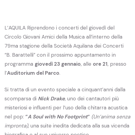
L’AQUILA Riprendono i concerti del giovedì del
Circolo Giovani Amici della Musica all’interno della
79ma stagione della Società Aquilana dei Concerti
“B. Barattelli” con il prossimo appuntamento in
programma
giovedì 23 gennaio
, alle
ore 21
, presso
l’
Auditorium del Parco
.
Si tratta di un evento speciale a cinquant’anni dalla
scomparsa di
Nick Drake
, uno dei cantautori più
misteriosi e influenti per l’uso della chitarra acustica
nel pop:
“
A Soul with No Footprint
“
(Un’anima senza
impronta)
, una suite inedita dedicata alla sua vicenda
biografica e al suo universo poetico.