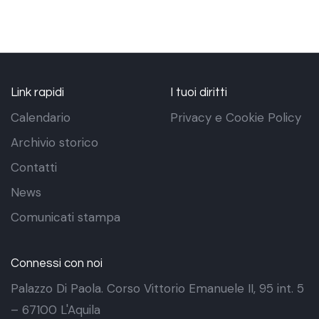
Link rapidi
I tuoi diritti
Calendario
Privacy e Cookie Policy
Archivio storico
Contatti
News
Comunicati stampa
Connessi con noi
Palazzo Di Paola. Corso Vittorio Emanuele II, 95 int. 5
– 67100 L'Aquila