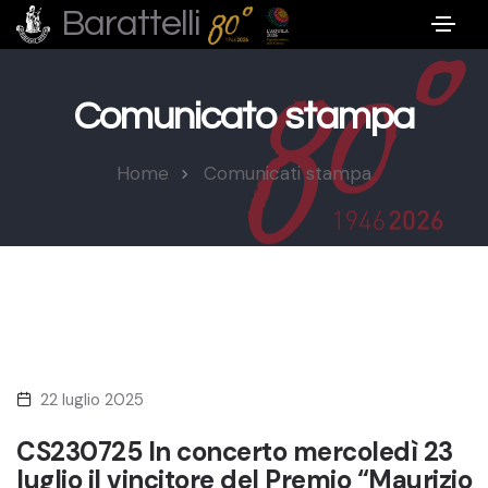
Barattelli
Comunicato stampa
Home
Comunicati stampa
22 luglio 2025
CS230725 In concerto mercoledì 23
luglio il vincitore del Premio “Maurizio