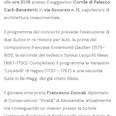
alle
ore 21,15
presso il suggestivo
Cortile di Palazzo
Carli-Benedetti
, in
via Accursio n. 11
, capolavoro di
architettura rinascimentale.
Il programma del concerto prevede l’esecuzione di
due
Suites
in re minore per liuto, la prima del
compositore francese Ennemond Gaultier (1575-
1651), la seconda del tedesco Sylvius Leopold Weiss
(1687-1750). Completano il programma le Variazioni
“Locatelli” di Hagen (1720 – 1787) e una seconda
Suite in Re Magg. del già citato Weiss.
Il giovane interprete
Francesco Zoccali
, diplomato
al Conservatorio “Vivaldi” di Alessandria, attualmente
sta conseguendo un master presso la Schola
Cantorum Basiliensis di Basilea nella classe di liuto di