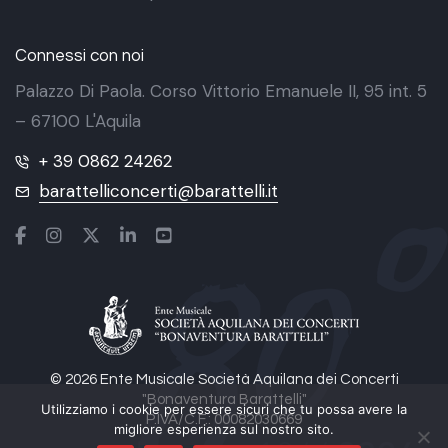
Connessi con noi
Palazzo Di Paola. Corso Vittorio Emanuele II, 95 int. 5
– 67100 L'Aquila
+ 39 0862 24262
barattelliconcerti@barattelli.it
© 2026 Ente Musicale Società Aquilana dei Concerti
"Bonaventura Barattelli"
Utilizziamo i cookie per essere sicuri che tu possa avere la
P.IVA/C.F.: 00082030669
migliore esperienza sul nostro sito.