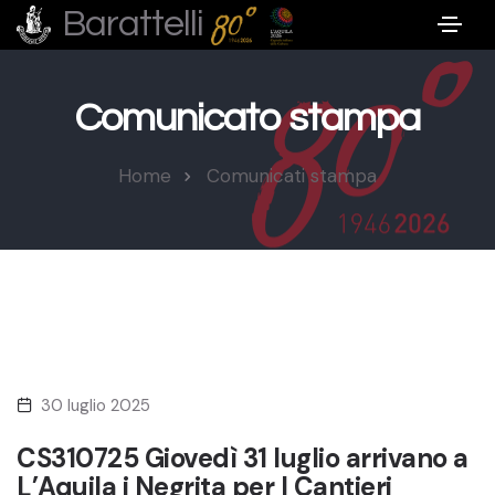
Barattelli
Comunicato stampa
Home
Comunicati stampa
30 luglio 2025
CS310725 Giovedì 31 luglio arrivano a
L’Aquila i Negrita per I Cantieri