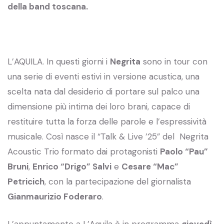
della band toscana.
L’AQUILA. In questi giorni i
Negrita
sono in tour con
una serie di eventi estivi in versione acustica, una
scelta nata dal desiderio di portare sul palco una
dimensione più intima dei loro brani, capace di
restituire tutta la forza delle parole e l’espressività
musicale. Così nasce il “Talk & Live ’25” del Negrita
Acoustic Trio formato dai protagonisti
Paolo “Pau”
Bruni
,
Enrico “Drigo” Salvi
e
Cesare “Mac”
Petricich
, con la partecipazione del giornalista
Gianmaurizio Foderaro
.
L’appuntamento a L’Aquila è in programma
giovedì