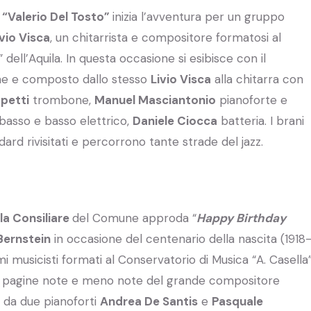
“Valerio Del Tosto”
inizia l’avventura per un gruppo
ivio Visca
, un chitarrista e compositore formatosi al
 dell’Aquila. In questa occasione si esibisce con il
me e composto dallo stesso
Livio Visca
alla chitarra con
ppetti
trombone,
Manuel Masciantonio
pianoforte e
asso e basso elettrico,
Daniele Ciocca
batteria. I brani
ard rivisitati e percorrono tante strade del jazz.
la Consiliare
del Comune approda “
Happy Birthday
Bernstein
in occasione del centenario della nascita (1918
imi musicisti formati al Conservatorio di Musica “A. Casella
e pagine note e meno note del grande compositore
 da due pianoforti
Andrea De Santis
e
Pasquale