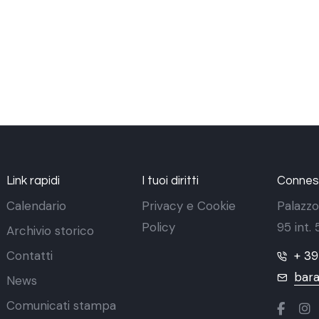
Link rapidi
I tuoi diritti
Conness
Calendario
Privacy e Cookie
Palazzo
Policy
95 int.
Archivio storico
Contatti
+ 3
bara
News
Comunicati stampa