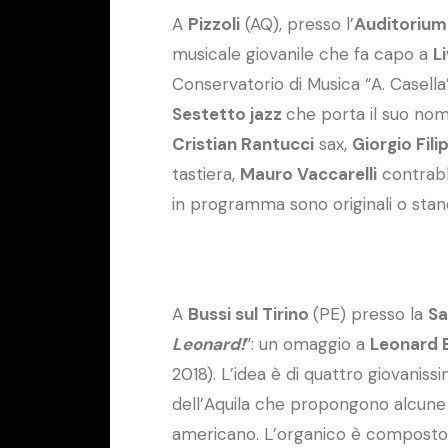
A
Pizzoli
(AQ), presso l’
Auditorium 
musicale giovanile che fa capo a
L
Conservatorio di Musica “A. Casella”
Sestetto jazz
che porta il suo no
Cristian Rantucci
sax,
Giorgio Fili
tastiera,
Mauro Vaccarelli
contrabb
in programma sono originali o stand
A
Bussi sul Tirino
(PE) presso la
Sa
Leonard!
”: un omaggio a
Leonard 
2018). L’idea è di quattro giovaniss
dell’Aquila che propongono alcun
americano. L’organico è composto