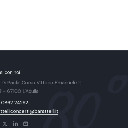
i con noi
 Di Paola. Corso Vittorio Emanuele II,
 5 – 67100 L'Aquila
9 0862 24262
ttelliconcerti@barattelli.it