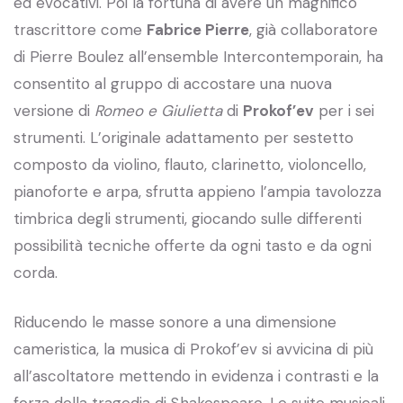
ed evocativi. Poi la fortuna di avere un magnifico
trascrittore come
Fabrice Pierre
, già collaboratore
di Pierre Boulez all’ensemble Intercontemporain, ha
consentito al gruppo di accostare una nuova
versione di
Romeo e Giulietta
di
Prokof’ev
per i sei
strumenti. L’originale adattamento per sestetto
composto da violino, flauto, clarinetto, violoncello,
pianoforte e arpa, sfrutta appieno l’ampia tavolozza
timbrica degli strumenti, giocando sulle differenti
possibilità tecniche offerte da ogni tasto e da ogni
corda.
Riducendo le masse sonore a una dimensione
cameristica, la musica di Prokof’ev si avvicina di più
all’ascoltatore mettendo in evidenza i contrasti e la
forza della tragedia di Shakespeare. Le suite musicali