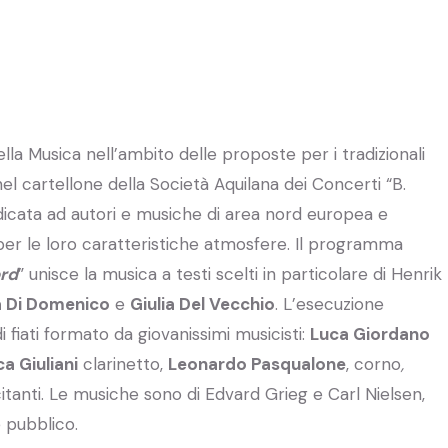
ella Musica nell’ambito delle proposte per i tradizionali
el cartellone della Società Aquilana dei Concerti “B.
edicata ad autori e musiche di area nord europea e
er le loro caratteristiche atmosfere. Il programma
ord
” unisce la musica a testi scelti in particolare di Henrik
a Di Domenico
e
Giulia Del Vecchio
. L’esecuzione
i fiati formato da giovanissimi musicisti:
Luca Giordano
a Giuliani
clarinetto,
Leonardo Pasqualone
, corno
,
itanti. Le musiche sono di Edvard Grieg e Carl Nielsen,
 pubblico.