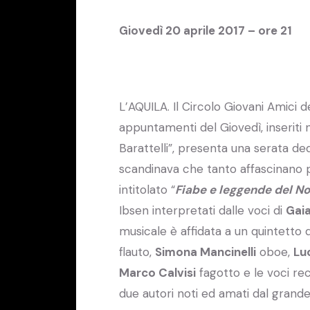
Giovedì 20 aprile 2017 – ore 21
L’AQUILA. Il Circolo Giovani Amici d
appuntamenti del Giovedì, inseriti n
Barattelli”, presenta una serata d
scandinava che tanto affascinano p
intitolato “
Fiabe e leggende del N
Ibsen interpretati dalle voci di
Gai
musicale è affidata a un quintetto d
flauto,
Simona Mancinelli
oboe,
Luc
Marco Calvisi
fagotto e le voci rec
due autori noti ed amati dal grande