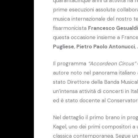
quarantacinque anni di attività ha r
prime esecuzioni assolute collabora
musica internazionale del nostro tem
fisarmonicista
Francesco Gesualdi
questa occasione insieme a Franc
Pugliese
,
Pietro Paolo Antonucci
,
Il programma
“Accordeon Circus”
autore noto nel panorama italiano 
stato Direttore della Banda Musical
un’intensa attività di concerti in It
ed è stato docente al Conservatorio 
Nel dettaglio il primo brano in pr
Kagel, uno dei primi compositori a 
classica contemporanea. Segue una