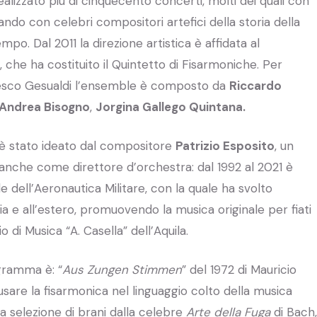
ealizzato più di cinquecento concerti, molti dei quali con
ndo con celebri compositori artefici della storia della
po. Dal 2011 la direzione artistica è affidata al
, che ha costituito il Quintetto di Fisarmoniche. Per
esco Gesualdi l’ensemble è composto da
Riccardo
Andrea Bisogno
,
Jorgina Gallego Quintana.
è stato ideato dal compositore
Patrizio Esposito
, un
anche come direttore d’orchestra: dal 1992 al 2021 è
e dell’Aeronautica Militare, con la quale ha svolto
alia e all’estero, promuovendo la musica originale per fiati
di Musica “A. Casella” dell’Aquila.
ogramma è: “
Aus Zungen Stimmen
” del 1972 di Mauricio
usare la fisarmonica nel linguaggio colto della musica
 selezione di brani dalla celebre
Arte della Fuga
di Bach,