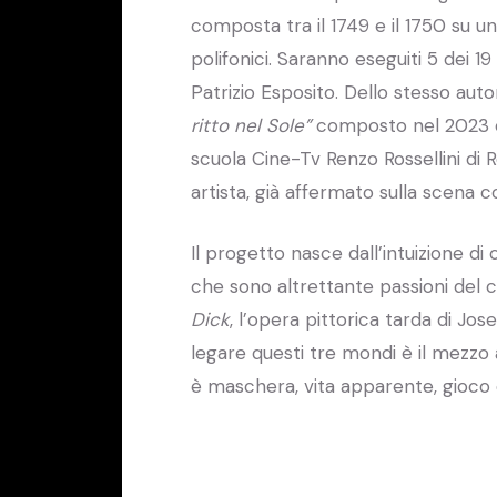
composta tra il 1749 e il 1750 su u
polifonici. Saranno eseguiti 5 dei 
Patrizio Esposito. Dello stesso aut
ritto nel Sole”
composto nel 2023 ch
scuola Cine-Tv Renzo Rossellini di R
artista, già affermato sulla scena
Il progetto nasce dall’intuizione di
che sono altrettante passioni del 
Dick
, l’opera pittorica tarda di Jo
legare questi tre mondi è il mezzo a
è maschera, vita apparente, gioco di