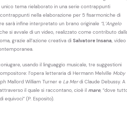
n unico tema rielaborato in una serie contrappunti
19 contrappunti nella elaborazione per 5 fisarmoniche di
ore sarà infine interpretato un brano originale
“L’Angelo
e si avvale di un video, realizzato come contributo dall
oma, grazie all’azione creativa di
Salvatore Insana
, video
 contemporanea.
 coniugare, usando il linguaggio musicale, tre suggestioni
compositore: l’opera letteraria di Hermann Melville
Moby
seph Mallord William Turner e
La Mer
di Claude Debussy. A
ttraverso il quale si raccontano, cioè il
mare
, “dove tutt
 equivoci” (P. Esposito).