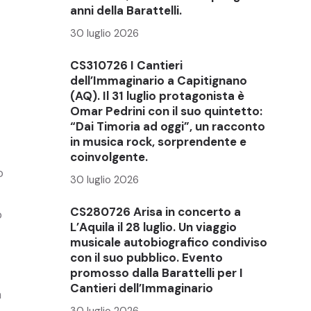
anni della Barattelli.
30 luglio 2026
CS310726 I Cantieri
dell’Immaginario a Capitignano
(AQ). Il 31 luglio protagonista è
Omar Pedrini con il suo quintetto:
“Dai Timoria ad oggi”, un racconto
in musica rock, sorprendente e
coinvolgente.
o
30 luglio 2026
CS280726 Arisa in concerto a
o
L’Aquila il 28 luglio. Un viaggio
musicale autobiografico condiviso
con il suo pubblico. Evento
promosso dalla Barattelli per I
Cantieri dell’Immaginario
a
30 luglio 2026