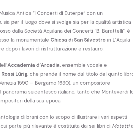
Musica Antica “I Concerti di Euterpe” con un
a per il luogo dove si svolge sia per la qualità artistica
o dalla Società Aquilana dei Concerti “B. Barattelli”, è
esso la monumentale
Chiesa di San Silvestro
in L’Aquila
dopo i lavori di ristrutturazione e restauro.
ell’
Accademia d’Arcadia,
ensemble vocale e
 Rossi Lürig
, che prende il nome dal titolo del quinto libr
Venezia 1590 – Bergamo 1630), un compositore
l panorama seicentesco italiano, tanto che Monteverdi l
mpositori della sua epoca.
logia di brani con lo scopo di illustrare i vari aspetti
ui parte più rilevante è costituita dai sei libri di
Motetti