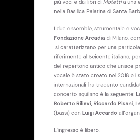
più voci e dai libri di
Motetti
a una e
nella Basilica Palatina di Santa Ba
I due ensemble, strumentale e voc
Fondazione Arcadia
di Milano, co
si caratterizzano per una particol
riferimento al Seicento italiano, per
del repertorio antico che unisce p
vocale è stato creato nel 2018 e i 
internazionali fra trecento candidati
concerto aquilano è la seguente:
L
Roberto Rilievi, Riccardo Pisani,
(bassi) con
Luigi Accardo
all’organ
L’ingresso è libero.