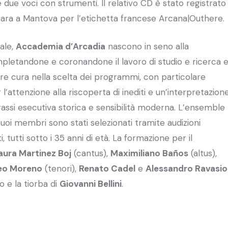
 due voci con strumenti. Il relativo CD è stato registrato
rbara a Mantova per l’etichetta francese Arcana|Outhere.
ale,
Accademia d’Arcadia
nascono in seno alla
mpletandone e coronandone il lavoro di studio e ricerca 
are cura nella scelta dei programmi, con particolare
 l’attenzione alla riscoperta di inediti e un’interpretazion
rassi esecutiva storica e sensibilità moderna. L’ensemble
suoi membri sono stati selezionati tramite audizioni
, tutti sotto i 35 anni di età. La formazione per il
aura Martinez Boj
(cantus),
Maximiliano Baños
(altus),
 Leo Moreno
(tenori),
Renato Cadel
e
Alessandro Ravasio
o e la tiorba di
Giovanni Bellini
.