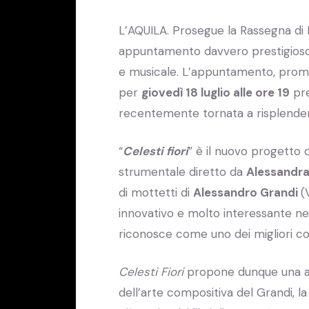
L’AQUILA. Prosegue la Rassegna di 
appuntamento davvero prestigioso, si
e musicale. L’appuntamento, promoss
per
giovedì 18 luglio alle ore 19
pr
recentemente tornata a risplendere 
“
Celesti fiori
” è il nuovo progetto d
strumentale diretto da
Alessandra
di mottetti di
Alessandro Grandi
(
innovativo e molto interessante ne
riconosce come uno dei migliori co
Celesti Fiori
propone dunque una anto
dell’arte compositiva del Grandi, la c