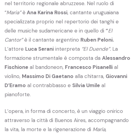
nel territorio regionale abruzzese. Nel ruolo di
“
Maria”
è
Ana Karina Rossi
, cantante uruguaiana
specializzata proprio nel repertorio dei tanghi e
delle musiche sudamericane e in quello di
“
El
Cantor”
è il cantante argentino
Ruben Peloni.
L’attore
Luca Serani
interpreta
“El Duende”.
La
formazione strumentale è composta da
Alessandro
Fischione
al bandoneon,
Francesco Pisanelli
al
violino,
Massimo Di Gaetano
alla chitarra,
Giovanni
D’Eramo
al contrabbasso e
Silvia Umile
al
pianoforte.
L’opera, in forma di concerto, è un viaggio onirico
attraverso la città di Buenos Aires, accompagnando
la vita, la morte e la rigenerazione di
María
,