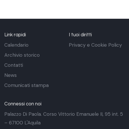
Link rapidi
I tuoi diritti
Calendario
Privacy e Cookie Policy
Archivio storico
Contatti
News
Comunicati stampa
Connessi con noi
Palazzo Di Paola. Corso Vittorio Emanuele II, 95 int. 5
– 67100 L'Aquila